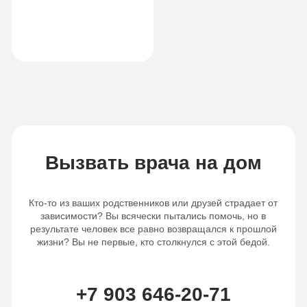
Комфорт
990
комната
клинику всем, кто
руб
ищет настоящую
Все
помощь
1-я местная
палата
опции
Все
«По-
опции
домашнему»
«Оптимальный»
Личный
Личный
врач
Вызвать врача на дом
врач
Бесплатная
Кто-то из ваших родственников или друзей страдает от
Бесплатная
транспортировка
зависимости? Вы всячески пытались помочь, но в
результате человек все равно возвращался к прошлой
транспортировка
Индивидуальное
жизни? Вы не первые, кто столкнулся с этой бедой.
Индивидуальное
питание
питание
Сбор
+7 903 646-20-71