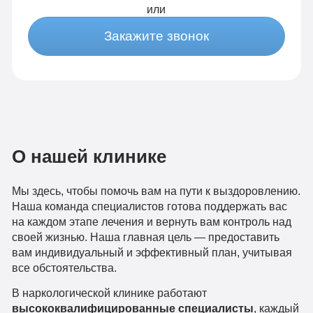
Сбор
анализов
или
анализов
Отслеживание
Закажите звонок
Отслеживание
динамики
динамики
от 3-х
от 3-х
капельниц
капельниц
в
О нашей клинике
в день
день
Мы здесь, чтобы помочь вам на пути к выздоровлению.
Наша команда специалистов готова поддержать вас
Записаться
Записаться
на каждом этапе лечения и вернуть вам контроль над
своей жизнью. Наша главная цель — предоставить
вам индивидуальный и эффективный план, учитывая
все обстоятельства.
В наркологической клинике работают
высококвалифицированные специалисты
, каждый