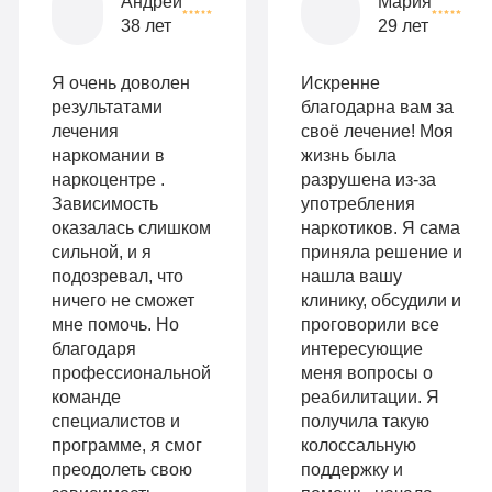
Андрей
Мария
опции
38 лет
29 лет
9
«Бюджетно»
Оптимальный
990
Я очень доволен
Искренне
Индивидуальная
руб
результатами
благодарна вам за
лечения
своё лечение! Моя
2-х местная
терапия
наркомании в
жизнь была
палата
наркоцентре .
разрушена из-за
Работа
Зависимость
употребления
Все
с
оказалась слишком
наркотиков. Я сама
опции
сильной, и я
приняла решение и
психологом
подозревал, что
нашла вашу
«Стандарт»
ничего не сможет
клинику, обсудили и
Усиленная
мне помочь. Но
проговорили все
Индивидуальная
детоксикация
благодаря
интересующие
терапия
профессиональной
меня вопросы о
Гарантия
команде
реабилитации. Я
Усиленная
специалистов и
получила такую
длительной
программе, я смог
колоссальную
детоксикация
ремиссии
преодолеть свою
поддержку и