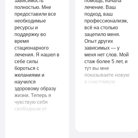
Гарантия
зависимость
помощь, начала
Личный
полностью. Мне
лечение. Ваш
длительной
предоставили все
подход, ваш
санузел
необходимые
профессионализм,
ремиссии
Больничный
ресурсы и
всё на столько
Личный
поддержку во
зацепило меня.
лист
время
Опыт других
санузел
стационарного
зависимых — у
лечения. Я нашел в
меня нет слов. Мой
Больничный
себе силы
стаж более 5 лет, и
Записаться
лист
бороться с
тут вы мне
желаниями и
показываете новую
научился
и счастливую
здоровому образу
жизнь без
Записаться
жизни. Теперь я
наркотиков. Во что
9
чувствую себя
я и поверить уже
VIP
990
свободным от
не могла.
наркотиков и готов
Огромное вам
руб
начать новую главу
спасибо!
1-я
в своей жизни. Я
14
местная
рекомендую