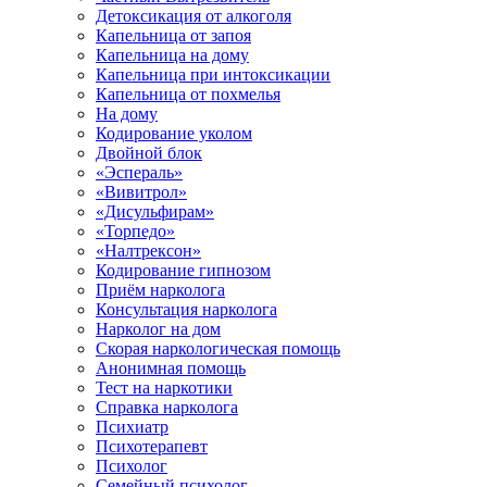
Детоксикация от алкоголя
Капельница от запоя
Капельница на дому
Капельница при интоксикации
Капельница от похмелья
На дому
Кодирование уколом
Двойной блок
«Эспераль»
«Вивитрол»
«Дисульфирам»
«Торпедо»
«Налтрексон»
Кодирование гипнозом
Приём нарколога
Консультация нарколога
Нарколог на дом
Скорая наркологическая помощь
Анонимная помощь
Тест на наркотики
Справка нарколога
Психиатр
Психотерапевт
Психолог
Семейный психолог