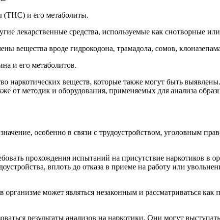
 (THC) и его метаболиты.
гие лекарственные средства, используемые как снотворные или
ены вещества вроде гидрокодона, трамадола, сомов, клоназепама
на и его метаболитов.
тво наркотических веществ, которые также могут быть выявлены
также от методик и оборудования, применяемых для анализа образц
 значение, особенно в связи с трудоустройством, уголовным пра
ебовать прохождения испытаний на присутствие наркотиков в орг
оустройства, вплоть до отказа в приеме на работу или увольнен
в организме может являться незаконным и рассматриваться как 
ваться результаты анализов на наркотики. Они могут выступать 