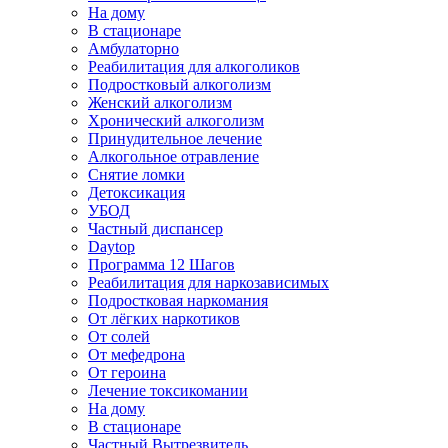
На дому
В стационаре
Амбулаторно
Реабилитация для алкоголиков
Подростковый алкоголизм
Женский алкоголизм
Хронический алкоголизм
Принудительное лечение
Алкогольное отравление
Снятие ломки
Детоксикация
УБОД
Частный диспансер
Daytop
Программа 12 Шагов
Реабилитация для наркозависимых
Подростковая наркомания
От лёгких наркотиков
От солей
От мефедрона
От героина
Лечение токсикомании
На дому
В стационаре
Частный Вытрезвитель