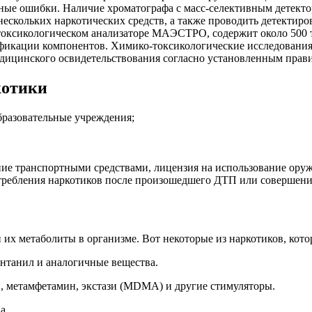
ные ошибки. Наличие хроматографа с масс-селективным детекто
скольких наркотических средств, а также проводить детектиро
-токсикологическом анализаторе МАЭСТРО, содержит около 500 
фикации компонентов. Химико-токсикологические исследования
едицинского освидетельствования согласно установленным прав
котики
бразовательные учреждения;
ние транспортными средствами, лицензия на использование оруж
отребления наркотиков после произошедшего ДТП или совершен
 их метаболиты в организме. Вот некоторые из наркотиков, кот
нтанил и аналогичные вещества.
, метамфетамин, экстази (MDMA) и другие стимуляторы.
а.