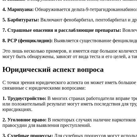
4. Марихуана:
Обнаруживается дельта-9-тетрагидроканнабинол
5. Барбитураты:
Включают фенобарбитал, пентобарбитал и дру
7. Страшные опасения и расслабляющие препараты:
Вовлеч
8. PCP (фенциклидин):
Выявляется существование фенциклиди
Это лишь несколько примеров, и имеется еще большое количес
могут быть обнаружены, зависят от вида теста и его целей, а 
Юридический аспект вопроса
С точки зрения юридического аспекта он может иметь большое
связанные с юридическими вопросами:
1. Трудоустройство:
В многих странах работодатели вправе тр
или положительный результат могут иметь последствия для труд
юрисдикциях.
2. Уголовное право:
В некоторых случаях наличие наркотиков 
правосудии для выявления преступлений.
3. Судебные процессы:
Для судебных процессов могут использо