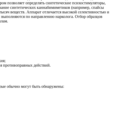
ром позволяет определять синтетические психостимуляторы,
вание синтетических каннабимиметиков (например, спайсы
тысяч веществ. Аппарат отличается высокой селективностью и
 выполняются по направлению нарколога. Отбор образцов
илам.
ия;
ия противоправных действий.
орые обычно могут быть обнаружены: