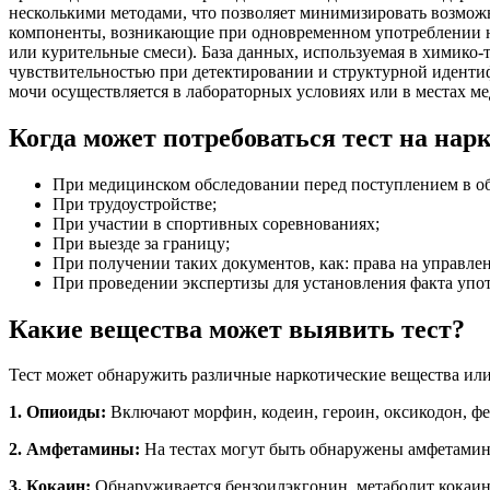
несколькими методами, что позволяет минимизировать возмож
компоненты, возникающие при одновременном употреблении не
или курительные смеси). База данных, используемая в химико
чувствительностью при детектировании и структурной иденти
мочи осуществляется в лабораторных условиях или в местах м
Когда может потребоваться тест на нар
При медицинском обследовании перед поступлением в о
При трудоустройстве;
При участии в спортивных соревнованиях;
При выезде за границу;
При получении таких документов, как: права на управле
При проведении экспертизы для установления факта уп
Какие вещества может выявить тест?
Тест может обнаружить различные наркотические вещества или
1. Опиоиды:
Включают морфин, кодеин, героин, оксикодон, фе
2. Амфетамины:
На тестах могут быть обнаружены амфетамин
3. Кокаин:
Обнаруживается бензоилэкгонин, метаболит кокаин