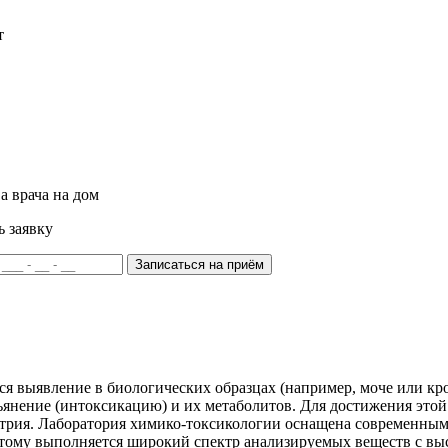
т
а врача на дом
ь заявку
Записаться на приём
 выявление в биологических образцах (например, моче или кров
нение (интоксикацию) и их метаболитов. Для достижения этой 
трия. Лаборатория химико-токсикологии оснащена современным 
этому выполняется широкий спектр анализируемых веществ с вы