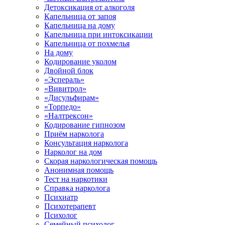
Детоксикация от алкоголя
Капельница от запоя
Капельница на дому
Капельница при интоксикации
Капельница от похмелья
На дому
Кодирование уколом
Двойной блок
«Эспераль»
«Вивитрол»
«Дисульфирам»
«Торпедо»
«Налтрексон»
Кодирование гипнозом
Приём нарколога
Консультация нарколога
Нарколог на дом
Скорая наркологическая помощь
Анонимная помощь
Тест на наркотики
Справка нарколога
Психиатр
Психотерапевт
Психолог
Семейный психолог