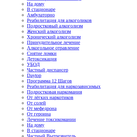
На дому
В стационаре
Амбулаторно
Реабилитация для алкоголиков
Подростковый алкоголизм
Женский алкоголизм
Хронический алкоголизм
Принудительное лечение
Алкогольное отравление
Снятие ломки
Детоксикация
УБОД
Частный диспансер
Daytop
Программа 12 Шагов
Реабилитация для наркозависимых
Подростковая наркомания
От лёгких наркотиков
От солей
От мефедрона
От героина
Лечение токсикомании
На дому
В стационаре
Частный Вытрезвитель