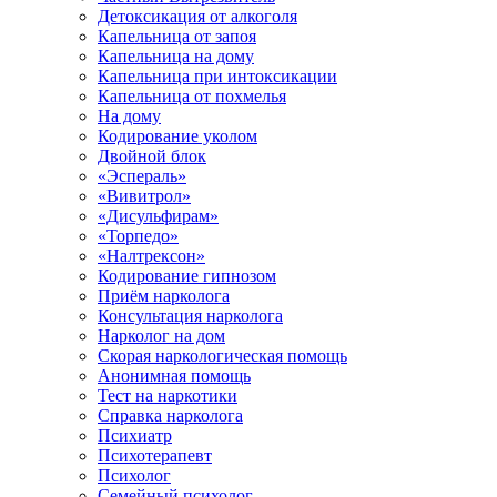
Детоксикация от алкоголя
Капельница от запоя
Капельница на дому
Капельница при интоксикации
Капельница от похмелья
На дому
Кодирование уколом
Двойной блок
«Эспераль»
«Вивитрол»
«Дисульфирам»
«Торпедо»
«Налтрексон»
Кодирование гипнозом
Приём нарколога
Консультация нарколога
Нарколог на дом
Скорая наркологическая помощь
Анонимная помощь
Тест на наркотики
Справка нарколога
Психиатр
Психотерапевт
Психолог
Семейный психолог