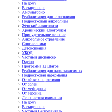
На дому
В стационаре
Амбулаторно
Реабилитация для алкоголиков
Подростковый алкоголизм
Женский алкоголизм
Хронический алкоголизм
Принудительное лечение
Алкогольное отравление
Снятие ломки
Детоксикация
УБОД
Частный диспансер
Daytop
Программа 12 Шагов
Реабилитация для наркозависимых
Подростковая наркомания
От лёгких наркотиков
От солей
От мефедрона
От героина
Лечение токсикомании
На дому
В стационаре
Частный Вытрезвитель