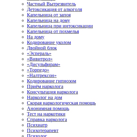
Частный Вытрезвитель
Детоксикация от алкоголя
Капельница от запоя
Капельница на дому
Капельница при интоксикации
Капельница от похмелья
На дому
Кодирование уколом
Двойной блок
«Эспераль»
«Вивитрол»
«Дисульфирам»
«Торпедо»
«Налтрексон»
Кодирование гипнозом
Приём нарколога
Консультация нарколога
Нарколог на дом
Скорая наркологическая помощь
Анонимная помощь
Тест на наркотики
Справка нарколога
Психиатр
Психотерапевт
Психолог