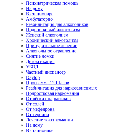
Психиатрическая помощь
На дому
В стационаре
Амбулаторно
Реабилитация для алкоголиков
Подростковый алкоголизм
Женский алкоголизм
Хронический алкоголизм
Принудительное лечение
Алкогольное отравление
Снятие ломки
Детоксикация
УБОД
Частный диспансер
Daytop
Программа 12 Шагов
Реабилитация для наркозависимых
Подростковая наркомания
От лёгких наркотиков
От солей
От мефедрона
От героина
Лечение токсикомании
На дому
В стационаре