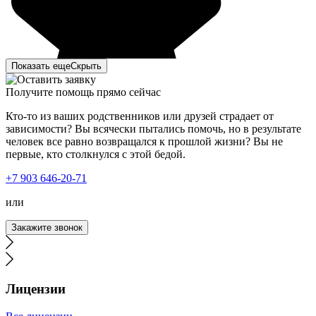
Показать еще
Скрыть
Получите помощь прямо сейчас
Кто-то из ваших родственников или друзей страдает от
зависимости? Вы всячески пытались помочь, но в результате
человек все равно возвращался к прошлой жизни? Вы не
первые, кто столкнулся с этой бедой.
Мы с супругой решили сделать кодирование от
+7 903 646-20-71
алкоголя. Много какие сайты обзванивали,
интересовались ценами, узнавали методы кодирования.
или
Выбор пал на Тайм-Клиник. Позвонили, записались. В
день кодирования нам позвонили и уточнили о времени
Закажите звонок
приезда. Приехав к вам, мы получили
профессиональную консультацию о методах
кодирования. Кодирование было подобрано
индивидуально, в зависимости от наших особенностей.
Мы с супругой довольны приемом, результатом работы.
Лицензии
Сразу видно, что работают специалисты, знающие своё
дело.