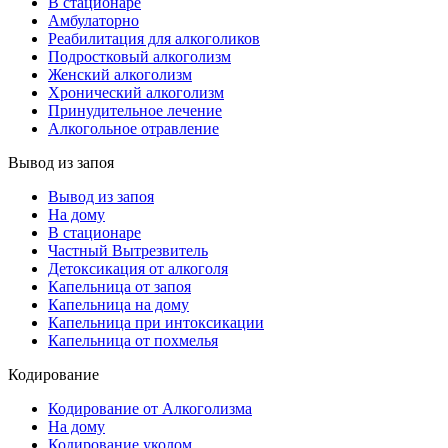
В стационаре
Амбулаторно
Реабилитация для алкоголиков
Подростковый алкоголизм
Женский алкоголизм
Хронический алкоголизм
Принудительное лечение
Алкогольное отравление
Вывод из запоя
Вывод из запоя
На дому
В стационаре
Частный Вытрезвитель
Детоксикация от алкоголя
Капельница от запоя
Капельница на дому
Капельница при интоксикации
Капельница от похмелья
Кодирование
Кодирование от Алкоголизма
На дому
Кодирование уколом