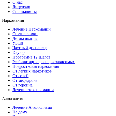
О нас
Лицензии
Специалисты
Наркомания
Лечение Наркомании
Снятие ломки
Детоксикация
УБОД
Частный диспансер
Daytop
Программа 12 Шагов
Реабилитация для наркозависимых
Подростковая наркомания
От лёгких наркотиков
От солей
От мефедрона
От героина
Лечение токсикомании
Алкоголизм
Лечение Алкоголизма
На дому