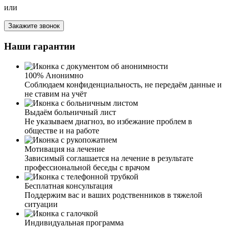
или
Я благодарна вашей клинике за лечение от алкоголизма
у мужа. Спиртное муж не употребляет уже около года.
Закажите звонок
Именно здесь специалисты нашли правильный подход к
супругу и смогли убедить его пройти лечение.
Наши гарантии
Благодаря вам у нас такой отличный результат и знания,
как нам, близким людям, вести себя в подобных
ситуациях. Спасибо вам огромное.
100% Анонимно
Соблюдаем конфиденциальность, не передаём данные и
не ставим на учёт
Выдаём больничный лист
Не указываем диагноз, во избежание проблем в
обществе и на работе
Сложно писать весь тот кошмар, который нам с
Мотивация на лечение
супругом пришлось пережить. Наш сын стал плотно
Зависимый соглашается на лечение в результате
употреблять алкоголь, забросил учебу, пропал интерес к
профессиональной беседы с врачом
тренировкам. Усугубило ситуацию и расставание с
девушкой. Два месяца назад моя подруга посоветовала
Бесплатная консультация
обратиться к вам. Мы с мужем решили, что надо
Поддержим вас и ваших родственников в тяжелой
попробовать, и позвонили вам. В течение короткого
ситуации
времени приехали ваши специалисты, провели беседу с
сыном и предложили различные способы лечения. Сын
Индивидуальная программа