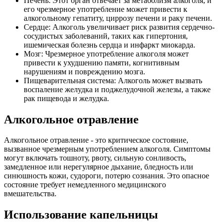
Печень: Этот орган отвечает за метаболизм алкоголя, и
его чрезмерное употребление может привести к
алкогольному гепатиту, циррозу печени и раку печени.
Сердце: Алкоголь увеличивает риск развития сердечно-
сосудистых заболеваний, таких как гипертония,
ишемическая болезнь сердца и инфаркт миокарда.
Мозг: Чрезмерное употребление алкоголя может
привести к ухудшению памяти, когнитивным
нарушениям и повреждению мозга.
Пищеварительная система: Алкоголь может вызвать
воспаление желудка и поджелудочной железы, а также
рак пищевода и желудка.
Алкогольное отравление
Алкогольное отравление - это критическое состояние,
вызванное чрезмерным употреблением алкоголя. Симптомы
могут включать тошноту, рвоту, сильную сонливость,
замедленное или нерегулярное дыхание, бледность или
синюшность кожи, судороги, потерю сознания. Это опасное
состояние требует немедленного медицинского
вмешательства.
Использование капельницы