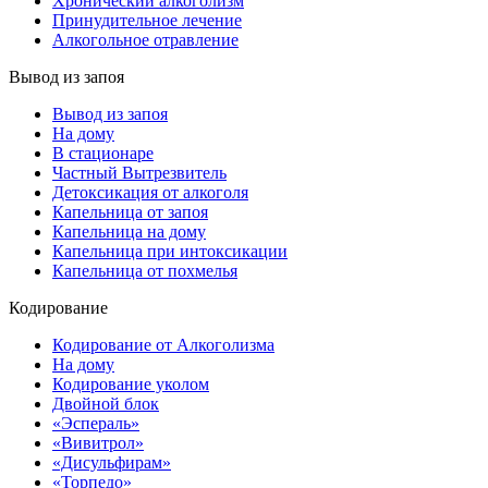
Хронический алкоголизм
Принудительное лечение
Алкогольное отравление
Вывод из запоя
Вывод из запоя
На дому
В стационаре
Частный Вытрезвитель
Детоксикация от алкоголя
Капельница от запоя
Капельница на дому
Капельница при интоксикации
Капельница от похмелья
Кодирование
Кодирование от Алкоголизма
На дому
Кодирование уколом
Двойной блок
«Эспераль»
«Вивитрол»
«Дисульфирам»
«Торпедо»