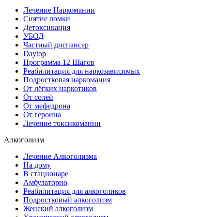
Лечение Наркомании
Снятие ломки
Детоксикация
УБОД
Частный диспансер
Daytop
Программа 12 Шагов
Реабилитация для наркозависимых
Подростковая наркомания
От лёгких наркотиков
От солей
От мефедрона
От героина
Лечение токсикомании
Алкоголизм
Лечение Алкоголизма
На дому
В стационаре
Амбулаторно
Реабилитация для алкоголиков
Подростковый алкоголизм
Женский алкоголизм