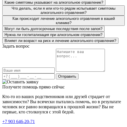
Какие симптомы указывают на алкогольное отравление?
Что делать, если я или кто-то рядом испытывает симптомы
алкогольного отравления?
Как происходит лечение алкогольного отравления в вашей
клинике?
Могут ли быть долгосрочные последствия после запоя?
Нужна ли госпитализация при алкогольном отравлении?
Влияет ли возраст на риск и лечение алкогольного отравления?
Задать вопрос
Я привёз мать в вашу клинику больше года назад. От
алкоголя у неё начались проблемы с сосудами, очень
сильно отекало все тело. Мать сразу направили на
детоксикацию. Для алкоголика со стажем около 10 лет
это очень важно, чтобы привели в чувство организм.
Отправить
После курса детоксикации, проводилась работа с
психологом, различные групповые занятия. Благодарен
Получите помощь прямо сейчас
вашим специалистам за проделанную работу. Все это
время могу наблюдать, как жизнь матери обретает
Кто-то из ваших родственников или друзей страдает от
новые возможности и трезвую жизнь. В ней будто
зависимости? Вы всячески пытались помочь, но в результате
заново интерес к жизни проснулся.
человек все равно возвращался к прошлой жизни? Вы не
первые, кто столкнулся с этой бедой.
+7 903 646-20-71