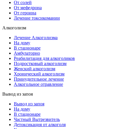
От солей
От мефедрона
От героина
Лечение токсикомании
Алкоголизм
Лечение Алкоголизма
На дому
В стационаре
Амбулаторно
Реабилитация для алкоголиков
Подростковый алкоголизм
Женский алкоголизм
Хронический алкоголизм
Принудительное лечение
Алкогольное отравление
Вывод из запоя
Вывод из запоя
На дому
В стационаре
Частный Вытрезвитель
Детоксикация от алкоголя