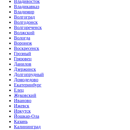
Владивосток
Владикавказ
Владимир
Волгоград
Волгодонск
Волгореченск
Волжский
Вологда
Воронеж
Воскресенск
Грозный
Грязовец
Данилов
Дзержинск
Долгопрудный
Домодедово
Екатеринбург
Елец
Жуковский
Иваново
Ижевск
Иркутск
Йошкар-Ола
Казань
Калининград