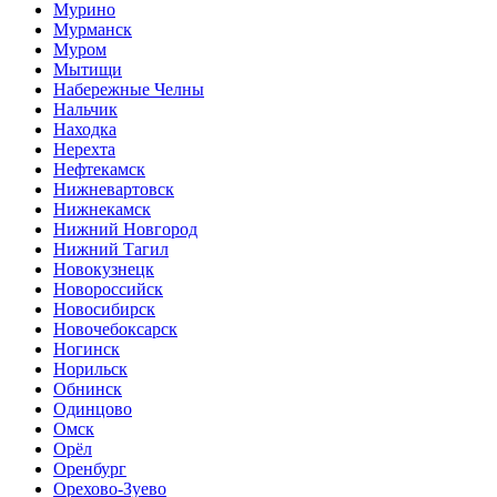
Мурино
Мурманск
Муром
Мытищи
Набережные Челны
Нальчик
Находка
Нерехта
Нефтекамск
Нижневартовск
Нижнекамск
Нижний Новгород
Нижний Тагил
Новокузнецк
Новороссийск
Новосибирск
Новочебоксарск
Ногинск
Норильск
Обнинск
Одинцово
Омск
Орёл
Оренбург
Орехово-Зуево