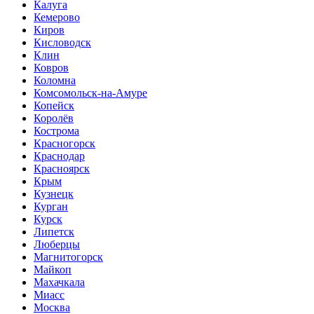
Калуга
Кемерово
Киров
Кисловодск
Клин
Ковров
Коломна
Комсомольск-на-Амуре
Копейск
Королёв
Кострома
Красногорск
Краснодар
Красноярск
Крым
Кузнецк
Курган
Курск
Липетск
Люберцы
Магнитогорск
Майкоп
Махачкала
Миасс
Москва