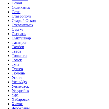
Сокол
Соликамск
Сочи
Ставрополь
Старый Оскол
Стерлитамак
Сургут
Сызрань
Сыктывкар
Таганрог
Тамбов
Тверь
Тольятти
Томск
Тула
Тутаев
Тюмень
Углич
Улан-Удэ
Ульяновск
Уссурийск
Уфа
Хабаровск
Химки
Чебоксары