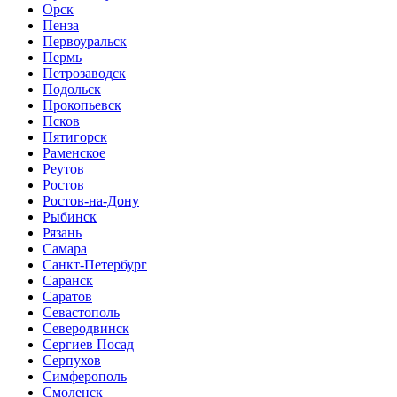
Орск
Пенза
Первоуральск
Пермь
Петрозаводск
Подольск
Прокопьевск
Псков
Пятигорск
Раменское
Реутов
Ростов
Ростов-на-Дону
Рыбинск
Рязань
Самара
Санкт-Петербург
Саранск
Саратов
Севастополь
Северодвинск
Сергиев Посад
Серпухов
Симферополь
Смоленск