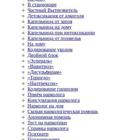
В стационаре
Частный Вытрезвитель
Детоксикация от алкоголя
Капельница от запоя
Капельница на дому
Капельница при интоксикации
Капельница от похмелья
На дому
Кодирование уколом
Двойной блок
«Эспераль»
«Вивитрол»
«Дисульфирам»
«Торпедо»
«Налтрексон»
Кодирование гипнозом
Приём нарколога
Консультация нарколога
Нарколог на дом
Скорая наркологическая помощь
Анонимная помощь
Тест на наркотики
Справка нарколога
Психиатр
Психотерапевт