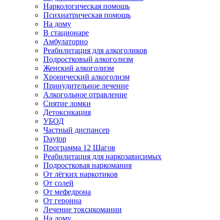
Наркологическая помощь
Психиатрическая помощь
На дому
В стационаре
Амбулаторно
Реабилитация для алкоголиков
Подростковый алкоголизм
Женский алкоголизм
Хронический алкоголизм
Принудительное лечение
Алкогольное отравление
Снятие ломки
Детоксикация
УБОД
Частный диспансер
Daytop
Программа 12 Шагов
Реабилитация для наркозависимых
Подростковая наркомания
От лёгких наркотиков
От солей
От мефедрона
От героина
Лечение токсикомании
На дому