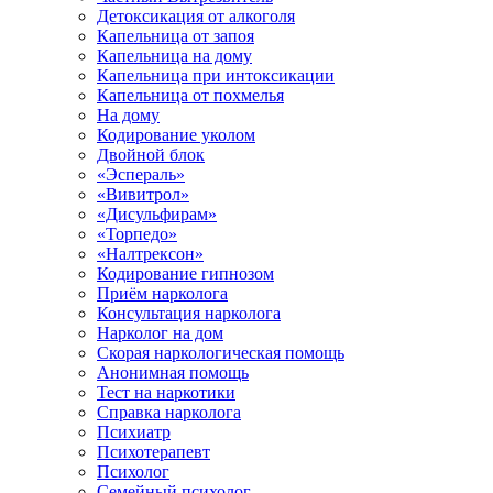
Детоксикация от алкоголя
Капельница от запоя
Капельница на дому
Капельница при интоксикации
Капельница от похмелья
На дому
Кодирование уколом
Двойной блок
«Эспераль»
«Вивитрол»
«Дисульфирам»
«Торпедо»
«Налтрексон»
Кодирование гипнозом
Приём нарколога
Консультация нарколога
Нарколог на дом
Скорая наркологическая помощь
Анонимная помощь
Тест на наркотики
Справка нарколога
Психиатр
Психотерапевт
Психолог
Семейный психолог