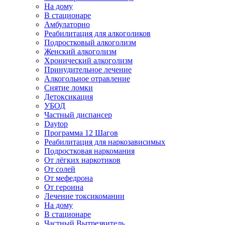
На дому
В стационаре
Амбулаторно
Реабилитация для алкоголиков
Подростковый алкоголизм
Женский алкоголизм
Хронический алкоголизм
Принудительное лечение
Алкогольное отравление
Снятие ломки
Детоксикация
УБОД
Частный диспансер
Daytop
Программа 12 Шагов
Реабилитация для наркозависимых
Подростковая наркомания
От лёгких наркотиков
От солей
От мефедрона
От героина
Лечение токсикомании
На дому
В стационаре
Частный Вытрезвитель